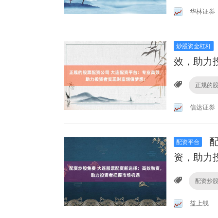
华林证券
炒股资金杠杆
效，助力
正规的
信达证券
配
配资平台
资，助力
配资炒
益上线