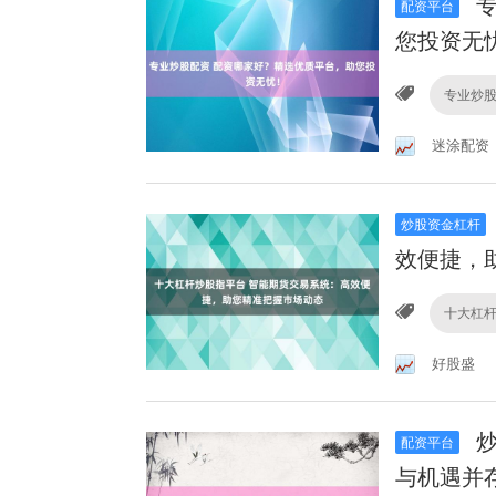
专
配资平台
您投资无
专业炒
迷涂配资
炒股资金杠杆
效便捷，
十大杠
好股盛
炒
配资平台
与机遇并