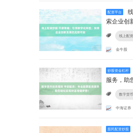
线
配资平台
索企业创
线上配
金牛股
炒股资金杠杆
服务，助
数字货
中海证券
股民配资炒股