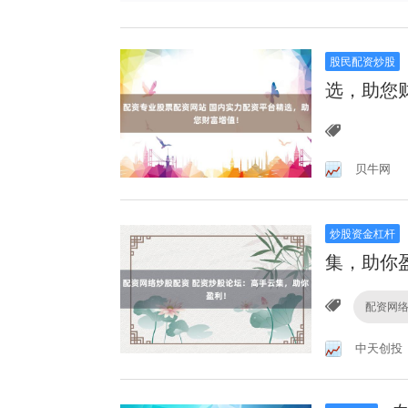
股民配资炒股
选，助您
贝牛网
炒股资金杠杆
集，助你
配资网
中天创投